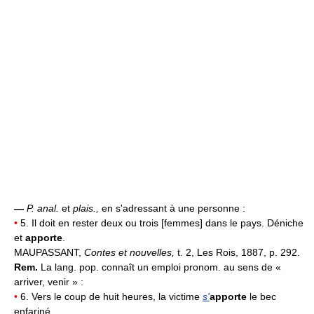
—
P. anal.
et
plais.,
en s'adressant à une personne :
•
5. Il doit en rester deux ou trois [femmes] dans le pays. Déniche
et
apporte
.
MAUPASSANT,
Contes et nouvelles,
t. 2, Les Rois, 1887, p. 292.
Rem.
La lang. pop. connaît un emploi pronom. au sens de «
arriver, venir » :
•
6. Vers le coup de huit heures, la victime
s'
apporte
le bec
enfariné.