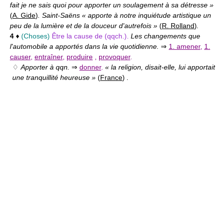
fait je ne sais quoi pour apporter un soulagement à sa détresse »
(
A. Gide
)
. Saint-Saëns « apporte à notre inquiétude artistique un
peu de la lumière et de la douceur d'autrefois »
(
R. Rolland
)
.
4
♦
(Choses)
Être la cause de (qqch.).
Les changements que
l'automobile a apportés dans la vie quotidienne.
⇒
1. amener
,
1.
causer
,
entraîner
,
produire
,
provoquer
.
♢
Apporter à qqn.
⇒
donner
.
« la religion, disait-elle, lui apportait
une tranquillité heureuse »
(
France
)
.