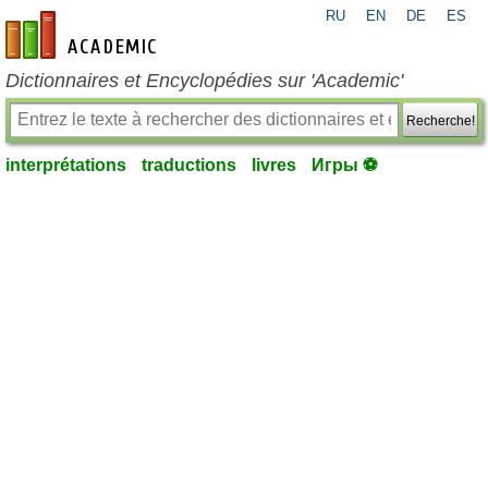
RU
EN
DE
ES
fr-academic.com
Dictionnaires et Encyclopédies sur 'Academic'
Recherche!
interprétations
traductions
livres
Игры ⚽