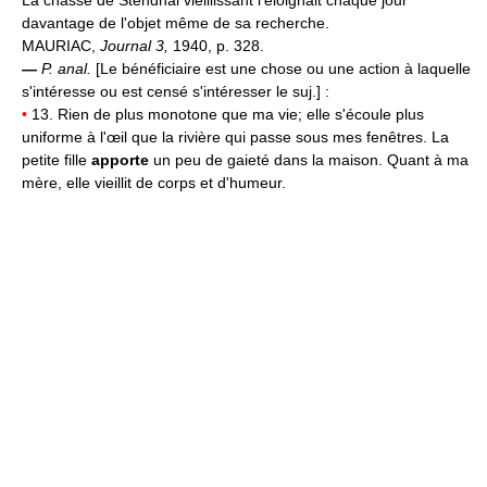
La chasse de Stendhal vieillissant l'éloignait chaque jour
davantage de l'objet même de sa recherche.
MAURIAC,
Journal 3,
1940, p. 328.
—
P. anal.
[Le bénéficiaire est une chose ou une action à laquelle
s'intéresse ou est censé s'intéresser le suj.] :
•
13. Rien de plus monotone que ma vie; elle s'écoule plus
uniforme à l'œil que la rivière qui passe sous mes fenêtres. La
petite fille
apporte
un peu de gaieté dans la maison. Quant à ma
mère, elle vieillit de corps et d'humeur.