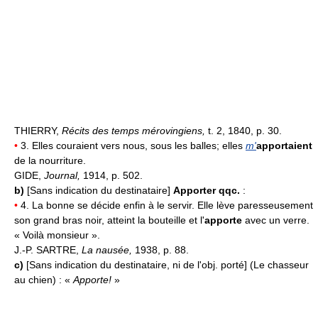
THIERRY,
Récits des temps mérovingiens,
t. 2, 1840, p. 30.
•
3. Elles couraient vers nous, sous les balles; elles
m'
apportaient
de la nourriture.
GIDE,
Journal,
1914, p. 502.
b)
[Sans indication du destinataire]
Apporter qqc.
:
•
4. La bonne se décide enfin à le servir. Elle lève paresseusement
son grand bras noir, atteint la bouteille et l'
apporte
avec un verre.
« Voilà monsieur ».
J.-P. SARTRE,
La nausée,
1938, p. 88.
c)
[Sans indication du destinataire, ni de l'obj. porté] (Le chasseur
au chien) : «
Apporte!
»