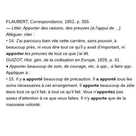
FLAUBERT,
Correspondance,
1852, p. 355.
—
Littér.
Apporter des raisons, des preuves (à l'appui de ...).
Alléguer, citer :
•
14. J'ai parcouru bien vite cette carrière, sans pouvoir, à
beaucoup près, ni vous dire tout ce qu'il y avait d'important, ni
apporter
les preuves
de tout ce que j'ai dit.
GUIZOT,
Hist. gén. de la civilisation en Europe,
1828, p. 41.
♦
Apporter beaucoup de soin, de courage,
etc.
à qqc., à faire qqc.
Appliquer à :
•
15. Il y
a apporté
beaucoup de précaution. Il
a apporté
tous les
soins nécessaires à cet arrangement. Il
apporte
beaucoup de zèle
dans tout ce qu'il fait, à tout ce qu'il fait. Vous n'
apportez
pas
assez d'attention à ce que vous faites. Il n'y
apporte
que de la
mauvaise volonté.