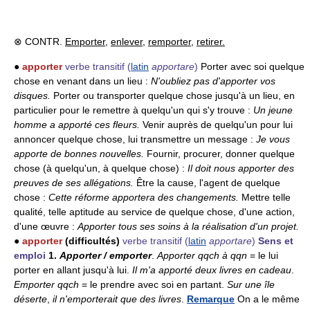
⊗ CONTR.
Emporter
,
enlever
,
remporter
,
retirer.
●
apporter
verbe transitif
(
latin
apportare
)
Porter avec soi quelque
chose en venant dans un lieu :
N'oubliez pas d'apporter vos
disques.
Porter ou transporter quelque chose jusqu'à un lieu, en
particulier pour le remettre à quelqu'un qui s'y trouve :
Un jeune
homme a apporté ces fleurs.
Venir auprès de quelqu'un pour lui
annoncer quelque chose, lui transmettre un message :
Je vous
apporte de bonnes nouvelles.
Fournir, procurer, donner quelque
chose (à quelqu'un, à quelque chose) :
Il doit nous apporter des
preuves de ses allégations.
Être la cause, l'agent de quelque
chose :
Cette réforme apportera des changements.
Mettre telle
qualité, telle aptitude au service de quelque chose, d'une action,
d'une œuvre :
Apporter tous ses soins à la réalisation d'un projet.
●
apporter
(difficultés)
verbe transitif
(
latin
apportare
)
Sens et
emploi
1.
Apporter / emporter
.
Apporter qqch à qqn
= le lui
porter en allant jusqu'à lui.
Il m'a apporté deux livres en cadeau
.
Emporter qqch
= le prendre avec soi en partant.
Sur une île
déserte
,
il n'emporterait que des livres
.
Remarque
On a le même