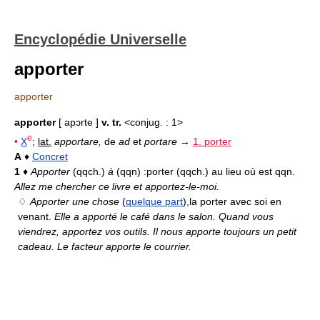
Encyclopédie Universelle
apporter
apporter
apporter
[ apɔrte ]
v. tr.
<conjug. : 1>
e
•
X
;
lat.
apportare,
de
ad
et
portare
→
1. porter
A
♦
Concret
1
♦
Apporter
(qqch.)
à
(qqn) :
porter (qqch.) au lieu où est qqn.
Allez me chercher ce livre et apportez-le-moi.
♢
Apporter une chose
(
quelque part
),
la porter avec soi en
venant.
Elle a apporté le café dans le salon. Quand vous
viendrez, apportez vos outils. Il nous apporte toujours un petit
cadeau. Le facteur apporte le courrier.