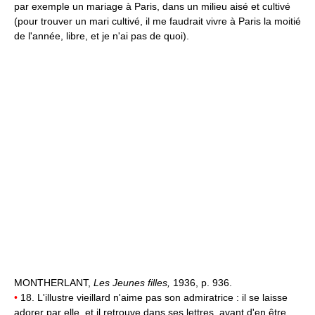
par exemple un mariage à Paris, dans un milieu aisé et cultivé
(pour trouver un mari cultivé, il me faudrait vivre à Paris la moitié
de l'année, libre, et je n'ai pas de quoi).
MONTHERLANT,
Les Jeunes filles,
1936, p. 936.
•
18. L'illustre vieillard n'aime pas son admiratrice : il se laisse
adorer par elle, et il retrouve dans ses lettres, avant d'en être