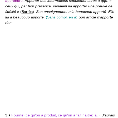
apprendre
.
Apporter des informations supplémentaires à qqn. «
ceux qui, par leur présence, venaient lui apporter une preuve de
fidélité »
(
Barrès
)
. Son enseignement m'a beaucoup apporté. Elle
lui a beaucoup apporté.
(Sans compl. en
à
)
Son article n'apporte
rien.
3
♦
Fournir (ce qu'on a produit, ce qu'on a fait naître) à.
« J'aurais