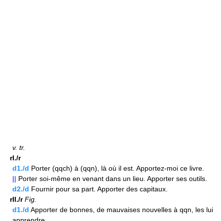
v.
tr.
rI./r
d1./d
Porter (qqch) à (qqn), là où il est. Apportez-moi ce livre.
||
Porter soi-même en venant dans un lieu. Apporter ses outils.
d2./d
Fournir pour sa part. Apporter des capitaux.
rII./r
Fig.
d1./d
Apporter de bonnes, de mauvaises nouvelles à qqn, les lui
apprendre.