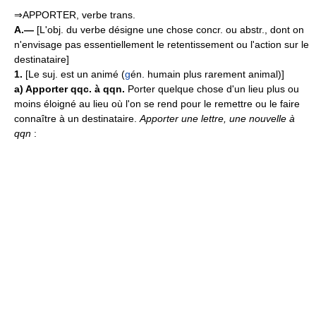
⇒APPORTER, verbe trans.
A.—
[L'obj. du verbe désigne une chose concr. ou abstr., dont on
n'envisage pas essentiellement le retentissement ou l'action sur le
destinataire]
1.
[Le suj. est un animé (
g
én. humain plus rarement animal)]
a)
Apporter qqc. à qqn.
Porter quelque chose d'un lieu plus ou
moins éloigné au lieu où l'on se rend pour le remettre ou le faire
connaître à un destinataire.
Apporter une lettre, une nouvelle à
qqn
: