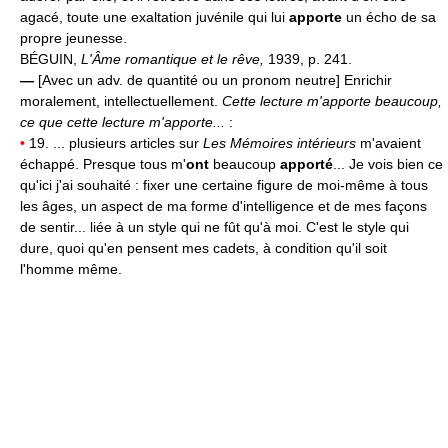
agacé, toute une exaltation juvénile qui lui
apporte
un écho de sa
propre jeunesse.
BÉGUIN,
L'Âme romantique et le rêve,
1939, p. 241.
—
[Avec un adv. de quantité ou un pronom neutre] Enrichir
moralement, intellectuellement.
Cette lecture m'apporte beaucoup,
ce que cette lecture m'apporte...
:
•
19. ... plusieurs articles sur
Les Mémoires intérieurs
m'avaient
échappé. Presque tous m'
ont
beaucoup
apporté
... Je vois bien ce
qu'ici j'ai souhaité : fixer une certaine figure de moi-même à tous
les âges, un aspect de ma forme d'intelligence et de mes façons
de sentir... liée à un style qui ne fût qu'à moi. C'est le style qui
dure, quoi qu'en pensent mes cadets, à condition qu'il soit
l'homme même.