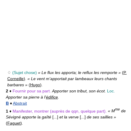
♢
(Sujet chose)
« Le flux les apporta; le reflux les remporte »
(
P.
Corneille
)
. « Le vent m'apportait par lambeaux leurs chants
barbares »
(
Hugo
)
.
2
♦
Fournir pour sa part.
Apporter son tribut, son écot.
Loc.
Apporter sa pierre à l'
édifice
.
B
♦
Abstrait
me
1
♦
Manifester, montrer (auprès de qqn, quelque part).
« M
de
Sévigné apporte la gaîté
[...]
et la verve
[...]
de ses saillies »
(
Faguet
)
.